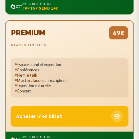
AVEC RÉDUCTION
TAPTAP SEND 15€
PREMIUM
69€
PLACES LIMITÉES
Espace stand et exposition
Conférences
Hemle talk
Masterclass
(sur inscription)
Exposition culturelle
Concert
Acheter mon billet
AVEC RÉDUCTION