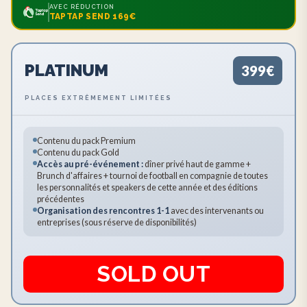
AVEC RÉDUCTION
TAPTAP SEND 169€
PLATINUM
399€
PLACES EXTRÊMEMENT LIMITÉES
Contenu du pack Premium
Contenu du pack Gold
Accès au pré-événement :
dîner privé haut de gamme +
Brunch d'affaires + tournoi de football en compagnie de toutes
les personnalités et speakers de cette année et des éditions
précédentes
Organisation des rencontres 1-1
avec des intervenants ou
entreprises (sous réserve de disponibilités)
SOLD OUT