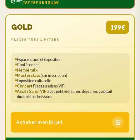
TAPTAP SEND 59€
GOLD
199€
PLACES TRÈS LIMITÉES
Espace stand et exposition
Conférences
Hemle talk
Masterclass
(sur inscription)
Exposition culturelle
Concert
Places assises VIP
Accès Salon VIP
avec petit-déjeuner, déjeuner, cocktail
dînatoire et boissons
Acheter mon billet